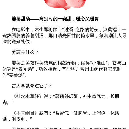
姜薯甜汤——离别时的一碗甜，暖心又暖胃
在电影中，木生即将踏上“过番”之路的前夜，淑柔端上一
碗热腾腾的姜薯甜汤，那口清亮回甘的糖水里，藏着潮汕人最
深的送别礼仪。
姜薯是什么？
姜薯是薯蓣科薯蓣属的根茎作物，俗称“小淮山”。它与山
药算是“表兄弟”，功效相近，有些地方常用山药代替它来制
作“姜薯汤”。
古人早就夸过它了：
《神农本草经》说：“薯蓣补虚羸，补中益气力，长肌
肉。”
《本草纲目》载有：“益肾气，健脾胃，止泻痢，化痰
涎，润皮毛。”