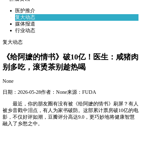
医护推介
复大动态
媒体报道
行业动态
复大动态
《给阿嬷的情书》破10亿！医生：咸猪肉
别多吃，滚烫茶别趁热喝
None
日期：
2026-05-28
作者：
None
来源：
FUDA
最近，你的朋友圈有没有被《给阿嬷的情书》刷屏？有人
被乡音戳中泪点，有人为家书破防。这部累计票房破10亿的电
影，不仅好评如潮，豆瓣评分高达9.0，更巧妙地将健康智慧
融入了乡愁之中。