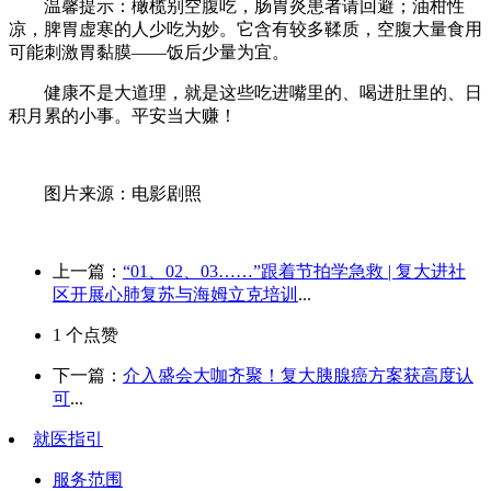
温馨提示：橄榄别空腹吃，肠胃炎患者请回避；油柑性
凉，脾胃虚寒的人少吃为妙。它含有较多鞣质，空腹大量食用
可能刺激胃黏膜——饭后少量为宜。
健康不是大道理，就是这些吃进嘴里的、喝进肚里的、日
积月累的小事。平安当大赚！
图片来源：电影剧照
上一篇：
“01、02、03……”跟着节拍学急救 | 复大进社
区开展心肺复苏与海姆立克培训
...
1
个点赞
下一篇：
介入盛会大咖齐聚！复大胰腺癌方案获高度认
可
...
就医指引
服务范围