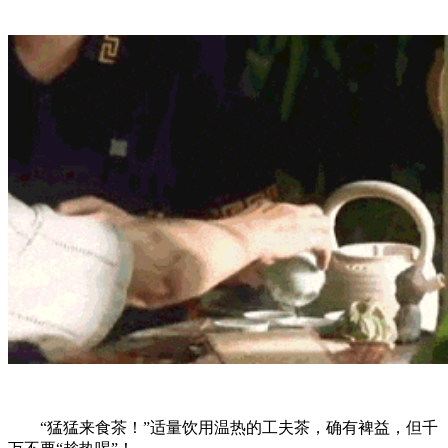
“猛猛来食茶！”适量饮用温热的工夫茶，确有裨益，但千