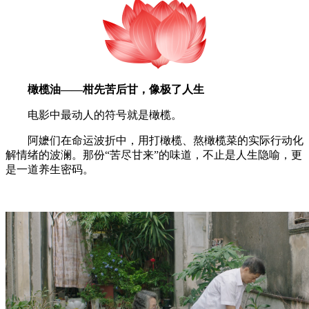
橄榄油——柑先苦后甘，像极了人生
电影中最动人的符号就是橄榄。
阿嬷们在命运波折中，用打橄榄、熬橄榄菜的实际行动化
解情绪的波澜。那份“苦尽甘来”的味道，不止是人生隐喻，更
是一道养生密码。