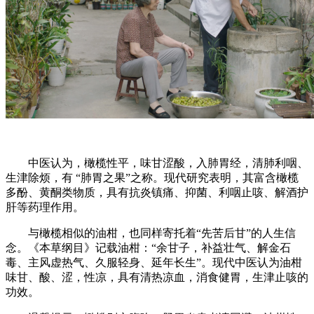
中医认为，橄榄性平，味甘涩酸，入肺胃经，清肺利咽、
生津除烦，有 “肺胃之果”之称。现代研究表明，其富含橄榄
多酚、黄酮类物质，具有抗炎镇痛、抑菌、利咽止咳、解酒护
肝等药理作用。
与橄榄相似的油柑，也同样寄托着“先苦后甘”的人生信
念。《本草纲目》记载油柑：“余甘子，补益壮气、解金石
毒、主风虚热气、久服轻身、延年长生”。现代中医认为油柑
味甘、酸、涩，性凉，具有清热凉血，消食健胃，生津止咳的
功效。