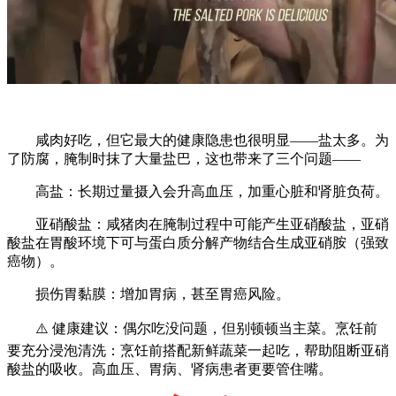
咸肉好吃，但它最大的健康隐患也很明显——盐太多。为
了防腐，腌制时抹了大量盐巴，这也带来了三个问题——
高盐：长期过量摄入会升高血压，加重心脏和肾脏负荷。
亚硝酸盐：咸猪肉在腌制过程中可能产生亚硝酸盐，亚硝
酸盐在胃酸环境下可与蛋白质分解产物结合生成亚硝胺（强致
癌物）。
损伤胃黏膜：增加胃病，甚至胃癌风险。
⚠️ 健康建议：偶尔吃没问题，但别顿顿当主菜。烹饪前
要充分浸泡清洗：烹饪前搭配新鲜蔬菜一起吃，帮助阻断亚硝
酸盐的吸收。高血压、胃病、肾病患者更要管住嘴。