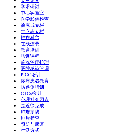
专家论文
学术研讨
中心实验室
医学影像检查
徐克成专栏
牛立志专栏
肿瘤科普
在线连载
教育培训
培训课程
冷冻治疗护理
医院感染管理
PICC培训
疼痛患者教育
防跌倒培训
CTCs检测
心理社会因素
走近徐克成
肿瘤预防
肿瘤筛查
预防与康复
生活方式