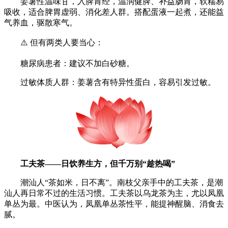
姜薯性温味甘，入脾胃经，温润健脾、补益肠胃，软糯易
吸收，适合脾胃虚弱、消化差人群。搭配蛋液一起煮，还能益
气养血，驱散寒气。
⚠️ 但有两类人要当心：
糖尿病患者：建议不加白砂糖。
过敏体质人群：姜薯含有特异性蛋白，容易引发过敏。
工夫茶——日饮养生方，但千万别“趁热喝”
潮汕人“茶如米，日不离”。南枝父亲手中的工夫茶，是潮
汕人再日常不过的生活习惯。工夫茶以乌龙茶为主，尤以凤凰
单丛为最。中医认为，凤凰单丛茶性平，能提神醒脑、消食去
腻。