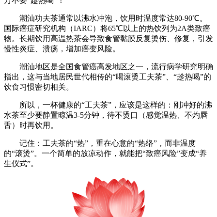
万不要“趁热喝”！
潮汕功夫茶通常以沸水冲泡，饮用时温度常达80-90℃。
国际癌症研究机构（IARC）将65℃以上的热饮列为2A类致癌
物。长期饮用高温热茶会导致食管黏膜反复烫伤、修复，引发
慢性炎症、溃疡，增加癌变风险。
潮汕地区是全国食管癌高发地区之一，流行病学研究明确
指出，这与当地居民世代相传的“喝滚烫工夫茶”、“趁热喝”的
饮食习惯密切相关。
所以，一杯健康的“工夫茶”，应该是这样的：刚冲好的沸
水茶至少要静置晾温3-5分钟，待不烫口（感觉温热、不灼唇
舌）时再饮用。
记住：工夫茶的“热”，重在心意的“热络”，而非温度
的“滚烫”。一个简单的放凉动作，就能把“致癌风险”变成“养
生仪式”。