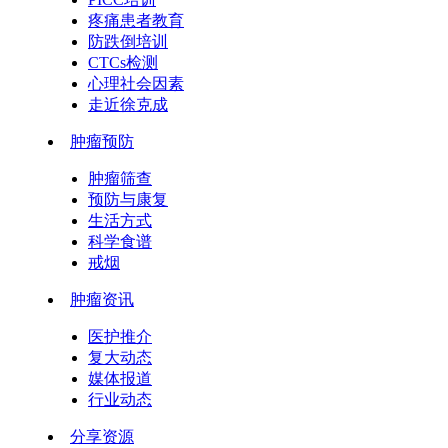
疼痛患者教育
防跌倒培训
CTCs检测
心理社会因素
走近徐克成
肿瘤预防
肿瘤筛查
预防与康复
生活方式
科学食谱
戒烟
肿瘤资讯
医护推介
复大动态
媒体报道
行业动态
分享资源