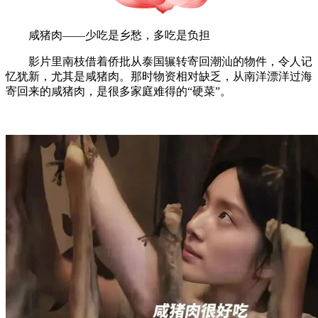
咸猪肉——少吃是乡愁，多吃是负担
影片里南枝借着侨批从泰国辗转寄回潮汕的物件，令人记
忆犹新，尤其是咸猪肉。那时物资相对缺乏，从南洋漂洋过海
寄回来的咸猪肉，是很多家庭难得的“硬菜”。