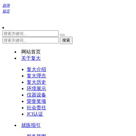
咨询
留言
网站首页
关于复大
复大介绍
复大理念
复大历史
环境展示
仪器设备
荣誉奖项
社会责任
JCI认证
就医指引