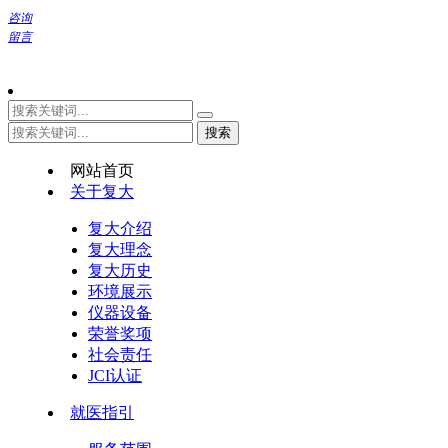
咨询
留言
网站首页
关于复大
复大介绍
复大理念
复大历史
环境展示
仪器设备
荣誉奖项
社会责任
JCI认证
就医指引