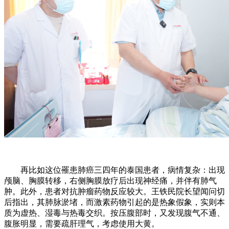
再比如这位罹患肺癌三四年的泰国患者，病情复杂：出现
颅脑、胸膜转移，右侧胸膜放疗后出现神经痛，并伴有肺气
肿。此外，患者对抗肿瘤药物反应较大。王铁民院长望闻问切
后指出，其肺脉淤堵，而激素药物引起的是热象假象，实则本
质为虚热、湿毒与热毒交织。按压腹部时，又发现腹气不通、
腹胀明显，需要疏肝理气，考虑使用大黄。