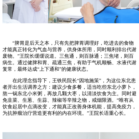
“脾胃是后天之本，只有先把脾胃调理好，吃进去的食物
才能真正转化为气血与营养，供身体所用，同时顺利排出代谢
废物。”王院长缓缓说道。三焦通，则百脉通；三焦堵，则百
病生。通过健脾和胃、疏通三焦，有助于气机顺畅、水液代谢
复常，最终达成“上下通和”的健康状态。
在此理念指导下，王铁民院长“因地施策”，为这位东北患
者开出生活调养之方：建议少食多餐，适当吃些东北小萝卜，
熬一锅东北小米粥，再放几颗大枣，以清淡饮食为主。同时避
免韭菜、生葱、生蒜、辣椒等辛辣之物，戒烟限酒。“唯有从
饮食起居中点滴改变，才能真正改善身体机能，提高免疫力，
为抗肿瘤治疗营造更有利的内在环境。”王院长语重心长。