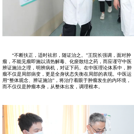
“不断扶正，适时祛邪，随证治之。”王院长强调，面对肿
瘤，不能见瘤即施以清热解毒、化瘀散结之药，而应谨守中医
辨证施治之理，明辨病机，对证下药。在中医理论体系中，肿
瘤不仅是局部病变，更是全身状态失衡在局部的表现。中医运
用“整体观念、辨证施治”，将治疗着眼于肿瘤发生的内环境，
而不仅仅是肿瘤本身，从整体出发，调理根本。