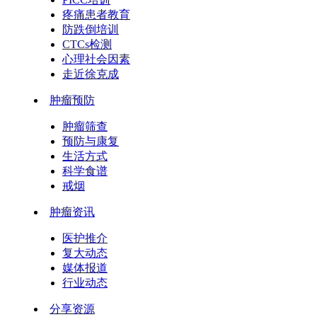
疼痛患者教育
防跌倒培训
CTCs检测
心理社会因素
走近徐克成
肿瘤预防
肿瘤筛查
预防与康复
生活方式
科学食谱
戒烟
肿瘤资讯
医护推介
复大动态
媒体报道
行业动态
分享资源