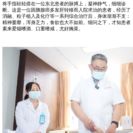
将手指轻轻搭在一位东北患者的脉搏上，凝神静气，细细诊
断。这是一位因胰腺癌多发肝转移而入院求治的患者，经历了
消融、粒子植入及化疗等一系列综合治疗后，身体渐渐不支：
精神萎靡，浑身乏力，食欲也大不如前。细问之下，才知患者
素来爱烟嗜酒、口重嗜咸，尤好腌菜。