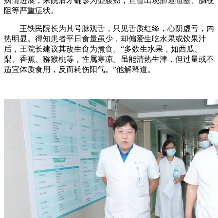
病情进展，来院后才确诊为壶腹癌，且曾出现胆道阻塞、肠梗
阻等严重症状。
王铁民院长为其号脉观舌，只见舌质红绛，心阴虚亏，内
热明显。得知患者平日食量虽少，却偏爱生吃水果或饮果汁
后，王院长建议其改生食为煮食。“多数生水果，如西瓜、
梨、香蕉、猕猴桃等，性属寒凉。虽能清热生津，但过量或不
适宜体质食用，反而耗伤阳气。”他解释道。