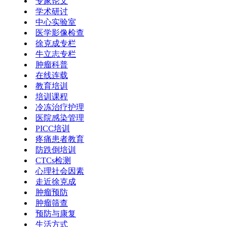
专家论文
学术研讨
中心实验室
医学影像检查
徐克成专栏
牛立志专栏
肿瘤科普
在线连载
教育培训
培训课程
冷冻治疗护理
医院感染管理
PICC培训
疼痛患者教育
防跌倒培训
CTCs检测
心理社会因素
走近徐克成
肿瘤预防
肿瘤筛查
预防与康复
生活方式