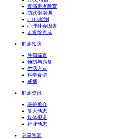
疼痛患者教育
防跌倒培训
CTCs检测
心理社会因素
走近徐克成
肿瘤预防
肿瘤筛查
预防与康复
生活方式
科学食谱
戒烟
肿瘤资讯
医护推介
复大动态
媒体报道
行业动态
分享资源