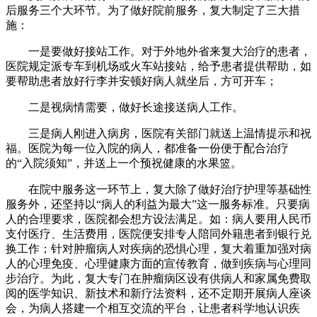
后服务三个大环节。为了做好院前服务，复大制定了三大措
施：
一是要做好接站工作。对于外地外省来复大治疗的患者，
医院规定派专车到机场或火车站接站，给予患者提供帮助，如
要帮助患者放好行李并安顿好病人就坐后，方可开车；
二是视病情需要，做好长途接送病人工作。
三是病人刚进入病房，医院有关部门就送上温情提示和祝
福。医院为每一位入院的病人，都准备一份便于配合治疗
的“入院须知”，并送上一个预祝健康的水果篮。
在院中服务这一环节上，复大除了做好治疗护理等基础性
服务外，还坚持以“病人的利益为最大”这一服务标准。只要病
人的合理要求，医院都会想方设法满足。如：病人要用人民币
支付医疗、生活费用，医院便安排专人陪同外籍患者到银行兑
换工作；针对肿瘤病人对疾病的恐惧心理，复大着重加强对病
人的心理免疫、心理健康方面的宣传教育，做到疾病与心理同
步治疗。为此，复大专门在肿瘤病区设有供病人和家属免费取
阅的医学知识、新技术和新疗法资料，还不定期开展病人座谈
会，为病人搭建一个相互交流的平台，让患者科学地认识疾