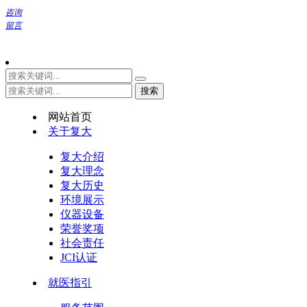
咨询
留言
网站首页
关于复大
复大介绍
复大理念
复大历史
环境展示
仪器设备
荣誉奖项
社会责任
JCI认证
就医指引