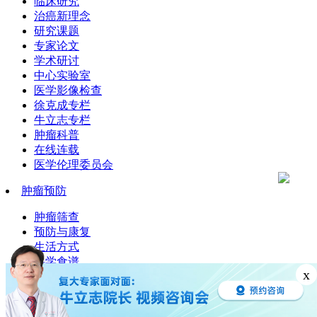
临床研究
治癌新理念
研究课题
专家论文
学术研讨
中心实验室
医学影像检查
徐克成专栏
牛立志专栏
肿瘤科普
在线连载
医学伦理委员会
肿瘤预防
肿瘤筛查
预防与康复
生活方式
科学食谱
x
戒烟
肿瘤资讯