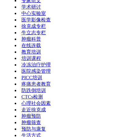
专家论文
学术研讨
中心实验室
医学影像检查
徐克成专栏
牛立志专栏
肿瘤科普
在线连载
教育培训
培训课程
冷冻治疗护理
医院感染管理
PICC培训
疼痛患者教育
防跌倒培训
CTCs检测
心理社会因素
走近徐克成
肿瘤预防
肿瘤筛查
预防与康复
生活方式