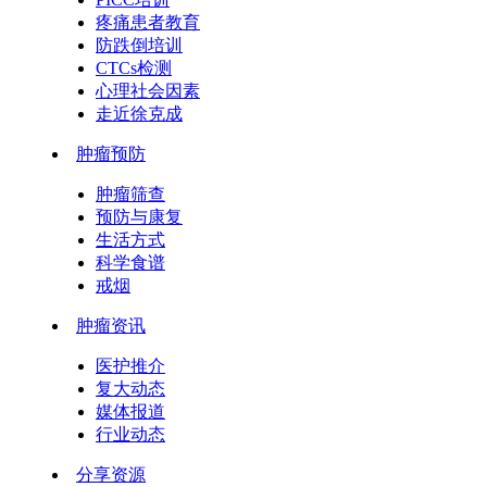
疼痛患者教育
防跌倒培训
CTCs检测
心理社会因素
走近徐克成
肿瘤预防
肿瘤筛查
预防与康复
生活方式
科学食谱
戒烟
肿瘤资讯
医护推介
复大动态
媒体报道
行业动态
分享资源